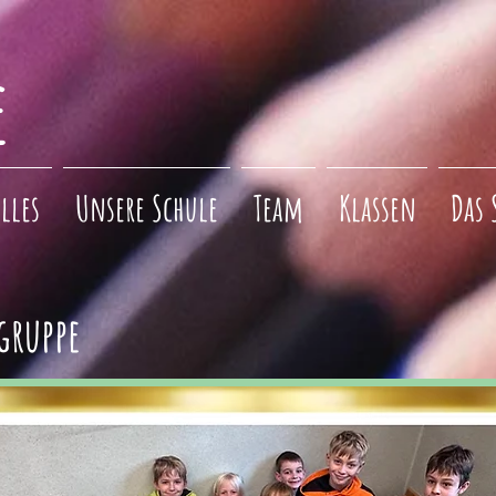
e
lles
Unsere Schule
Team
Klassen
Das 
gruppe